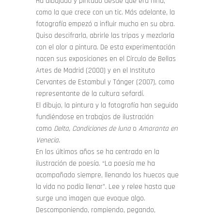
Ha dibujado y pintado desde que era niña,
como la que crece con un tic. Más adelante, la
fotografía empezó a influir mucho en su obra.
Quiso descifrarla, abrirle las tripas y mezclarla
con el olor a pintura. De esta experimentación
nacen sus exposiciones en el Círculo de Bellas
Artes de Madrid (2000) y en el Instituto
Cervantes de Estambul y Tánger (2007), como
representante de la cultura sefardí.
El dibujo, la pintura y la fotografía han seguido
fundiéndose en trabajos de ilustración
como
Delta, Condiciones de luna
o
Amaranta en
Venecia.
En los últimos años se ha centrado en la
ilustración de poesía. “La poesía me ha
acompañado siempre, llenando los huecos que
la vida no podía llenar”. Lee y relee hasta que
surge una imagen que evoque algo.
Descomponiendo, rompiendo, pegando,