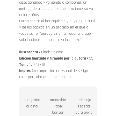
diseccionando y volviendo a componer, un
método de trabajo en el que lleva inmersa ya
quince años.
Lucha contra el barroquismo y huye de lo cursi
y de los tópicos en un proceso en el que a
veces sufre, “porque es difícil llegar a lo que
sólo intuimos, un boceto en la cabeza”.
Ilustradora /
Dinah Salama
Edición limitada y firmada por la autora /
35
Tamaño
/ 18×18
Impresión
/ Impresión artesanal de serigrafía
color por color en papel Canson
Serigrafía
Impresión
Embalaje
original
Papel
especial
Canson
para envío