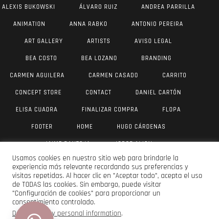
ALEXIS BUKOWSKI
ÁLVARO RUIZ
ANDREA PARRILLA
ANIMATION
ANNA RABKO
ANTONIO PEREIRA
ART GALLERY
ARTISTS
AVISO LEGAL
BEA COSTO
BEA LOZANO
BRANDING
CARMEN AGUILERA
CARMEN CASADO
CARRITO
CONCEPT STORE
CONTACT
DANIEL CARTÓN
ELISA CUADRA
FINALIZAR COMPRA
FLOPA
FOOTER
HOME
HUGO CÁRDENAS
JAIME PANTOJA
JORGE AIJON
Usamos cookies en nuestro sitio web para brindarle la
JUAN ANTONIO VALVERDE
JULIA YUS
LAU DÍAZ
experiencia más relevante recordando sus preferencias y
visitas repetidas. Al hacer clic en "Aceptar todo", acepta el uso
LUIS VANEGAS
MAR OLIVER
MI CUENTA
de TODAS las cookies. Sin embargo, puede visitar
"Configuración de cookies" para proporcionar un
MOISÉS SERRANO
PABLO SMERLING
consentimiento controlado.
POLÍTICA DE PRIVACIDAD
PORTFOLIO PLANTILLA
Do not sell my personal information
.