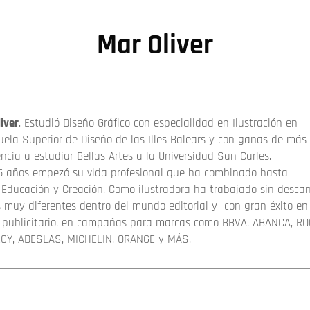
Mar Oliver
iver
.
Estudió Diseño Gráfico con especialidad en Ilustración en
uela Superior de Diseño de las Illes Balears y con ganas de más 
ncia a estudiar Bellas Artes a la Universidad San Carles.
5 años empezó su vida profesional que ha combinado hasta
 Educación y Creación. Como ilustradora ha trabajado sin desca
s muy diferentes dentro del mundo editorial y
con gran éxito en 
r publicitario, en campañas para marcas como BBVA, ABANCA, RO
GY, ADESLAS, MICHELIN, ORANGE y MÁS.