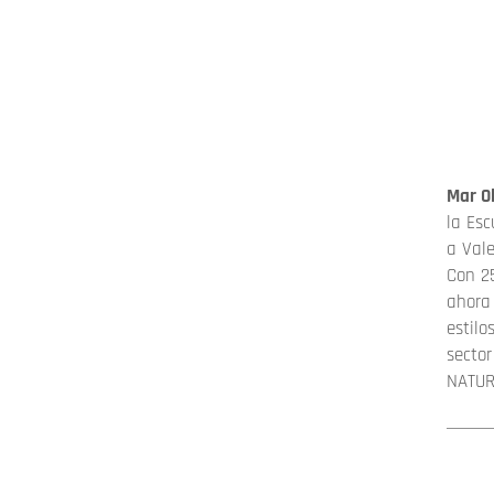
Mar Ol
la Esc
a Vale
Con 2
ahora
estilo
secto
NATUR