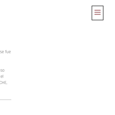
se fue
nso
el
CHE,