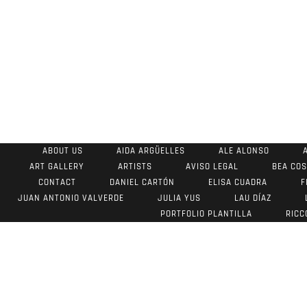
ABOUT US
AIDA ARGÜELLES
ALE ALONSO
ART GALLERY
ARTISTS
AVISO LEGAL
BEA CO
CONTACT
DANIEL CARTÓN
ELISA CUADRA
F
JUAN ANTONIO VALVERDE
JULIA YUS
LAU DÍAZ
PORTFOLIO PLANTILLA
RICC