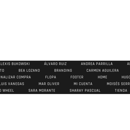
ALEXIS BUKOWSKI
ÁLVARO RUIZ
ANDREA PARRILLA
A
STO
BEA LOZANO
BRANDING
CARMEN AGUILERA
INALIZAR COMPRA
FLOPA
FOOTER
HOME
HUG
LUIS VANEGAS
MAR OLIVER
MI CUENTA
MOISÉS SER
O WHEEL
SARA MORANTE
SHARAY PASCUAL
TIENDA