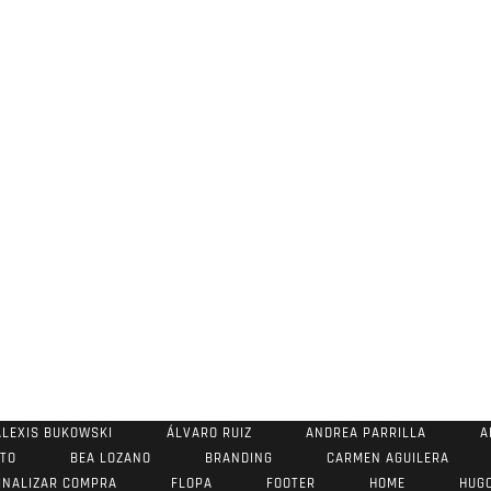
ALEXIS BUKOWSKI
ÁLVARO RUIZ
ANDREA PARRILLA
A
STO
BEA LOZANO
BRANDING
CARMEN AGUILERA
INALIZAR COMPRA
FLOPA
FOOTER
HOME
HUG