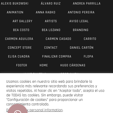
ALEXIS BUKOWSKI
ÁLVARO RUIZ
ANDREA PARRILLA
ANIMATION
ANNA RABKO
ANTONIO PEREIRA
ART GALLERY
ARTISTS
AVISO LEGAL
BEA COSTO
BEA LOZANO
BRANDING
CARMEN AGUILERA
CARMEN CASADO
CARRITO
CONCEPT STORE
CONTACT
DANIEL CARTÓN
ELISA CUADRA
FINALIZAR COMPRA
FLOPA
FOOTER
HOME
HUGO CÁRDENAS
JAIME PANTOJA
JORGE AIJON
Usamos cookies en nuestro sitio web para brindarle la
JUAN ANTONIO VALVERDE
JULIA YUS
LAU DÍAZ
experiencia más relevante recordando sus preferencias y
visitas repetidas. Al hacer clic en "Aceptar todo", acepta el uso
LUIS VANEGAS
MAR OLIVER
MI CUENTA
de TODAS las cookies. Sin embargo, puede visitar
"Configuración de cookies" para proporcionar un
MOISÉS SERRANO
PABLO SMERLING
consentimiento controlado.
POLÍTICA DE PRIVACIDAD
PORTFOLIO PLANTILLA
Do not sell my personal information
.