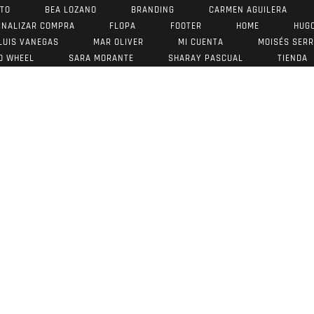
STO
BEA LOZANO
BRANDING
CARMEN AGUILERA
INALIZAR COMPRA
FLOPA
FOOTER
HOME
HUG
LUIS VANEGAS
MAR OLIVER
MI CUENTA
MOISÉS SER
O WHEEL
SARA MORANTE
SHARAY PASCUAL
TIENDA