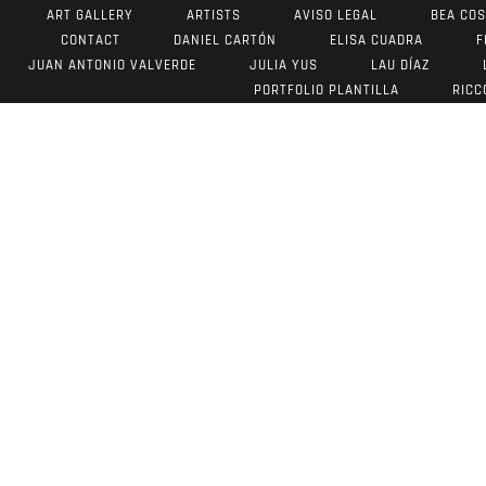
ART GALLERY
ARTISTS
AVISO LEGAL
BEA CO
CONTACT
DANIEL CARTÓN
ELISA CUADRA
F
JUAN ANTONIO VALVERDE
JULIA YUS
LAU DÍAZ
PORTFOLIO PLANTILLA
RICC