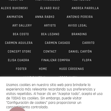
ALEXIS BUKOWSKI
ÁLVARO RUIZ
ANDREA PARRILLA
ANIMATION
ANNA RABKO
ANTONIO PEREIRA
ART GALLERY
ARTISTS
AVISO LEGAL
BEA COSTO
BEA LOZANO
BRANDING
CARMEN AGUILERA
CARMEN CASADO
CARRITO
CONCEPT STORE
CONTACT
DANIEL CARTÓN
ELISA CUADRA
FINALIZAR COMPRA
FLOPA
FOOTER
HOME
HUGO CÁRDENAS
JAIME PANTOJA
JORGE AIJON
Usamos cookies en nuestro sitio web para brindarle la
JUAN ANTONIO VALVERDE
JULIA YUS
LAU DÍAZ
experiencia más relevante recordando sus preferencias y
visitas repetidas. Al hacer clic en "Aceptar todo", acepta el uso
LUIS VANEGAS
MAR OLIVER
MI CUENTA
de TODAS las cookies. Sin embargo, puede visitar
"Configuración de cookies" para proporcionar un
MOISÉS SERRANO
PABLO SMERLING
consentimiento controlado.