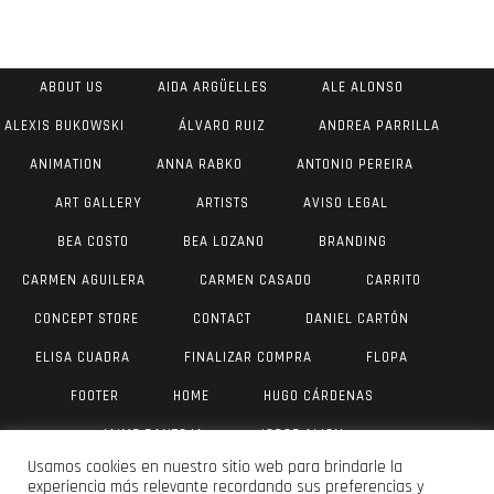
ABOUT US
AIDA ARGÜELLES
ALE ALONSO
ALEXIS BUKOWSKI
ÁLVARO RUIZ
ANDREA PARRILLA
ANIMATION
ANNA RABKO
ANTONIO PEREIRA
ART GALLERY
ARTISTS
AVISO LEGAL
BEA COSTO
BEA LOZANO
BRANDING
CARMEN AGUILERA
CARMEN CASADO
CARRITO
CONCEPT STORE
CONTACT
DANIEL CARTÓN
ELISA CUADRA
FINALIZAR COMPRA
FLOPA
FOOTER
HOME
HUGO CÁRDENAS
JAIME PANTOJA
JORGE AIJON
Usamos cookies en nuestro sitio web para brindarle la
JUAN ANTONIO VALVERDE
JULIA YUS
LAU DÍAZ
experiencia más relevante recordando sus preferencias y