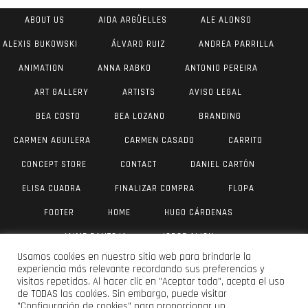
ABOUT US
AIDA ARGÜELLES
ALE ALONSO
ALEXIS BUKOWSKI
ÁLVARO RUIZ
ANDREA PARRILLA
ANIMATION
ANNA RABKO
ANTONIO PEREIRA
ART GALLERY
ARTISTS
AVISO LEGAL
BEA COSTO
BEA LOZANO
BRANDING
CARMEN AGUILERA
CARMEN CASADO
CARRITO
CONCEPT STORE
CONTACT
DANIEL CARTÓN
ELISA CUADRA
FINALIZAR COMPRA
FLOPA
FOOTER
HOME
HUGO CÁRDENAS
JAIME PANTOJA
JORGE AIJON
Usamos cookies en nuestro sitio web para brindarle la
JUAN ANTONIO VALVERDE
JULIA YUS
LAU DÍAZ
experiencia más relevante recordando sus preferencias y
visitas repetidas. Al hacer clic en "Aceptar todo", acepta el uso
LUIS VANEGAS
MAR OLIVER
MI CUENTA
de TODAS las cookies. Sin embargo, puede visitar
"Configuración de cookies" para proporcionar un