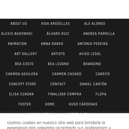
ABOUT US
AIDA ARGÜELLES
ALE ALONSO
ALEXIS BUKOWSKI
ÁLVARO RUIZ
ANDREA PARRILLA
ANIMATION
ANNA RABKO
ANTONIO PEREIRA
ART GALLERY
ARTISTS
AVISO LEGAL
BEA COSTO
BEA LOZANO
BRANDING
CARMEN AGUILERA
CARMEN CASADO
CARRITO
CONCEPT STORE
CONTACT
DANIEL CARTÓN
ELISA CUADRA
FINALIZAR COMPRA
FLOPA
FOOTER
HOME
HUGO CÁRDENAS
JAIME PANTOJA
JORGE AIJON
Usamos cookies en nuestro sitio web para brindarle la
JUAN ANTONIO VALVERDE
JULIA YUS
LAU DÍAZ
experiencia más relevante recordando sus preferencias y