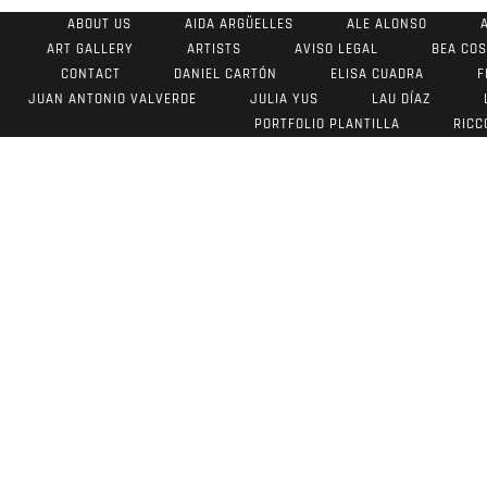
ABOUT US
AIDA ARGÜELLES
ALE ALONSO
ART GALLERY
ARTISTS
AVISO LEGAL
BEA CO
CONTACT
DANIEL CARTÓN
ELISA CUADRA
F
JUAN ANTONIO VALVERDE
JULIA YUS
LAU DÍAZ
PORTFOLIO PLANTILLA
RICC