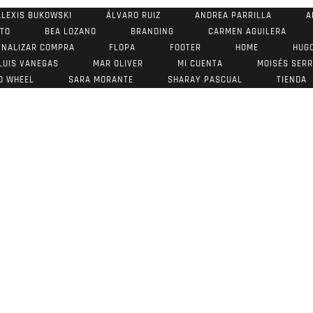
ALEXIS BUKOWSKI
ÁLVARO RUIZ
ANDREA PARRILLA
A
STO
BEA LOZANO
BRANDING
CARMEN AGUILERA
INALIZAR COMPRA
FLOPA
FOOTER
HOME
HUG
LUIS VANEGAS
MAR OLIVER
MI CUENTA
MOISÉS SER
O WHEEL
SARA MORANTE
SHARAY PASCUAL
TIENDA