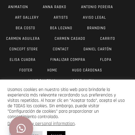
ANIMATION
ANNA RABKO
ANTONIO PEREIRA
ART GALLERY
ARTISTS
AVISO LEGAL
BEA COSTO
BEA LOZANO
BRANDING
CARMEN AGUILERA
CARMEN CASADO
CARRITO
CONCEPT STORE
CONTACT
DANIEL CARTÓN
ELISA CUADRA
FINALIZAR COMPRA
FLOPA
FOOTER
HOME
HUGO CÁRDENAS
JAIME PANTOJA
JORGE AIJON
Usamos cookies en nuestro sitio web para brindarle la
JUAN ANTONIO VALVERDE
JULIA YUS
LAU DÍAZ
experiencia más relevante recordando sus preferencias y
visitas repetidas. Al hacer clic en "Aceptar todo", acepta el uso
LUIS VANEGAS
MAR OLIVER
MI CUENTA
de TODAS las cookies. Sin embargo, puede visitar
"Configuración de cookies" para proporcionar un
MOISÉS SERRANO
PABLO SMERLING
consentimiento controlado.
POLÍTICA DE PRIVACIDAD
PORTFOLIO PLANTILLA
Do not sell my personal information
.
RICCO WHEEL
SARA MORANTE
SHARAY PASCUAL