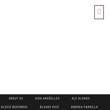
ABOUT US
AIDA ARGÜELLES
ALE ALONSO
ALEXIS BUKOWSKI
ÁLVARO RUIZ
ANDREA PARRILLA