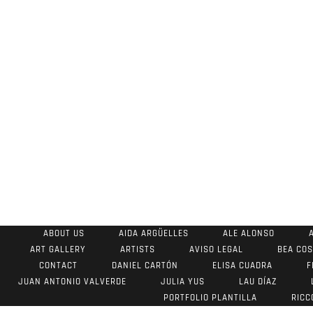
ABOUT US
AIDA ARGÜELLES
ALE ALONSO
ART GALLERY
ARTISTS
AVISO LEGAL
BEA CO
CONTACT
DANIEL CARTÓN
ELISA CUADRA
F
JUAN ANTONIO VALVERDE
JULIA YUS
LAU DÍAZ
PORTFOLIO PLANTILLA
RICC