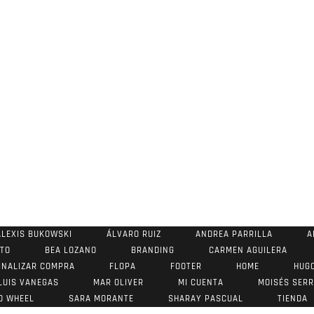
ALEXIS BUKOWSKI
ÁLVARO RUIZ
ANDREA PARRILLA
A
STO
BEA LOZANO
BRANDING
CARMEN AGUILERA
INALIZAR COMPRA
FLOPA
FOOTER
HOME
HUG
LUIS VANEGAS
MAR OLIVER
MI CUENTA
MOISÉS SER
O WHEEL
SARA MORANTE
SHARAY PASCUAL
TIENDA