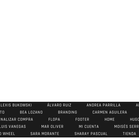
ALEXIS BUKOWSKI
ÁLVARO RUIZ
ANDREA PARRILLA
A
STO
BEA LOZANO
BRANDING
CARMEN AGUILERA
INALIZAR COMPRA
FLOPA
FOOTER
HOME
HUG
LUIS VANEGAS
MAR OLIVER
MI CUENTA
MOISÉS SER
O WHEEL
SARA MORANTE
SHARAY PASCUAL
TIENDA