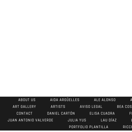
ABOUT US
AIDA ARGÜELLES
ALE ALONSO
ART GALLERY
ARTISTS
AVISO LEGAL
BEA CO
CONTACT
DANIEL CARTÓN
ELISA CUADRA
F
JUAN ANTONIO VALVERDE
JULIA YUS
LAU DÍAZ
PORTFOLIO PLANTILLA
RICC