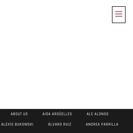
ABOUT US
AIDA ARGÜELLES
ALE ALONSO
ALEXIS BUKOWSKI
ÁLVARO RUIZ
ANDREA PARRILLA