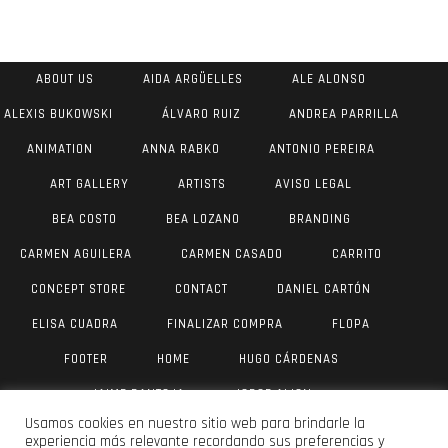
ABOUT US
AIDA ARGÜELLES
ALE ALONSO
ALEXIS BUKOWSKI
ÁLVARO RUIZ
ANDREA PARRILLA
ANIMATION
ANNA RABKO
ANTONIO PEREIRA
ART GALLERY
ARTISTS
AVISO LEGAL
BEA COSTO
BEA LOZANO
BRANDING
CARMEN AGUILERA
CARMEN CASADO
CARRITO
CONCEPT STORE
CONTACT
DANIEL CARTÓN
ELISA CUADRA
FINALIZAR COMPRA
FLOPA
FOOTER
HOME
HUGO CÁRDENAS
JAIME PANTOJA
JORGE AIJON
Usamos cookies en nuestro sitio web para brindarle la
JUAN ANTONIO VALVERDE
JULIA YUS
LAU DÍAZ
experiencia más relevante recordando sus preferencias y